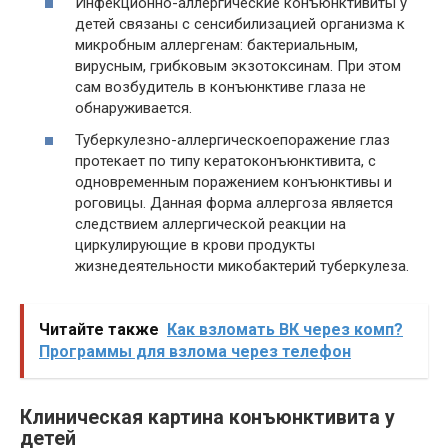
Инфекционно-аллергические конъюнктивиты
у
детей связаны с сенсибилизацией организма к
микробным аллергенам: бактериальным,
вирусным, грибковым экзотоксинам. При этом
сам возбудитель в конъюнктиве глаза не
обнаруживается.
Туберкулезно-аллергическое
поражение
глаз
протекает по типу кератоконъюнктивита, с
одновременным поражением конъюнктивы и
роговицы. Данная форма аллергоза является
следствием аллергической реакции на
циркулирующие в крови продукты
жизнедеятельности микобактерий
туберкулеза
.
Читайте также
Как взломать ВК через комп?
Программы для взлома через телефон
Клиническая картина конъюнктивита у
детей