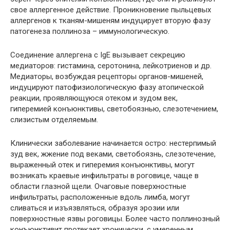
свое аллергенное действие. Проникновение пыльцевых
аллергенов к тканям-мишеням индуцирует вторую фазу
патогенеза поллиноза – иммунологическую.
Соединение аллергена с IgE вызывает секрецию
медиаторов: гистамина, серотонина, лейкотриенов и др.
Медиаторы, возбуждая рецепторы органов-мишеней,
индуцируют патофизиологическую фазу атопической
реакции, проявляющуюся отеком и зудом век,
гиперемией конъюнктивы, светобоязнью, слезотечением,
слизистым отделяемым.
Клинически заболевание начинается остро: нестерпимый
зуд век, жжение под веками, светобоязнь, слезотечение,
выраженный отек и гиперемия конъюнктивы, могут
возникать краевые инфильтраты в роговице, чаще в
области глазной щели. Очаговые поверхностные
инфильтраты, расположенные вдоль лимба, могут
сливаться и изъязвляться, образуя эрозии или
поверхностные язвы роговицы. Более часто поллинозный
конъюнктивит протекает хронически, с умеренным