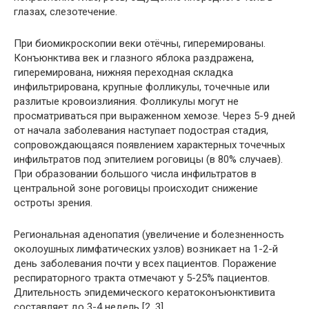
глазах, слезотечение.
При биомикроскопии веки отёчны, гиперемированы.
Конъюнктива век и глазного яблока раздражена,
гиперемирована, нижняя переходная складка
инфильтрирована, крупные фолликулы, точечные или
разлитые кровоизлияния. Фолликулы могут не
просматриваться при выраженном хемозе. Через 5-9 дней
от начала заболевания наступает подострая стадия,
сопровождающаяся появлением характерных точечных
инфильтратов под эпителием роговицы (в 80% случаев).
При образовании большого числа инфильтратов в
центральной зоне роговицы происходит снижение
остроты зрения.
Региональная аденопатия (увеличение и болезненность
околоушных лимфатических узлов) возникает на 1-2-й
день заболевания почти у всех пациентов. Поражение
респираторного тракта отмечают у 5-25% пациентов.
Длительность эпидемического кератоконъюнктивита
составляет до 3-4 недель [2, 3].