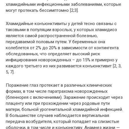
хламидийными инфекционными заболеваниями, которые
могут протекать бессимптомно [2;3].
Хламидийные конъюнктивиты у детей
тесно связаны с
таковыми в популяции взрослых, у которых хламидиоз
является самой распространенной болезнью,
передаваемой половым путем. У беременных она
колеблется от 2% до 20% в зависимости от контингента
обследованных, что определяет высокий риск
инфицирования новорожденных – до 15% и примерно у
каждого третьего из них развивается конъюнктивит [2, 3,
5, 7].
Поражение глаз протекает в различных клинических
формах, в том числе
паратрахома новорожденных
(бленнорея с включениями)
. Заражение происходит через
плаценту или при прохождении через родовые пути
матери, больной урогенитальной хламидийной инфекцией.
В большинстве случаев наблюдается вертикальная
передача возбудителя, который попадает на слизистые
оболочки, в том числе и конъюнктиву. Анамнез жизни —