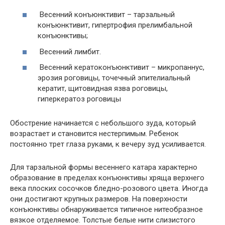
Весенний конъюнктивит – тарзальный
конъюнктивит, гипертрофия прелимбальной
конъюнктивы;
Весенний лимбит.
Весенний кератоконъюнктивит – микропаннус,
эрозия роговицы, точечный эпителиальный
кератит, щитовидная язва роговицы,
гиперкератоз роговицы
Обострение начинается с небольшого зуда, который
возрастает и становится нестерпимым. Ребенок
постоянно трет глаза руками, к вечеру зуд усиливается.
Для тарзальной формы весеннего катара характерно
образование в пределах конъюнктивы хряща верхнего
века плоских сосочков бледно-розового цвета. Иногда
они достигают крупных размеров. На поверхности
конъюнктивы обнаруживается типичное нитеобразное
вязкое отделяемое. Толстые белые нити слизистого