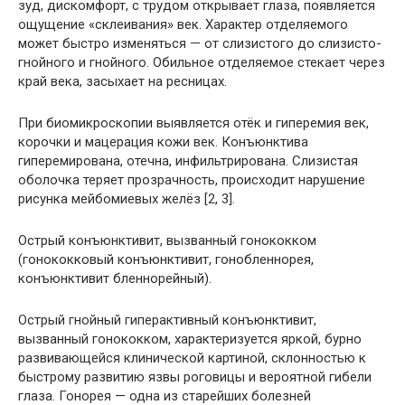
зуд, дискомфорт, с трудом открывает глаза, появляется
ощущение «склеивания» век. Характер отделяемого
может быстро изменяться — от слизистого до слизисто-
гнойного и гнойного. Обильное отделяемое стекает через
край века, засыхает на ресницах.
При биомикроскопии выявляется отёк и гиперемия век,
корочки и мацерация кожи век. Конъюнктива
гиперемирована, отечна, инфильтрирована. Слизистая
оболочка теряет прозрачность, происходит нарушение
рисунка мейбомиевых желёз [2, 3].
Острый конъюнктивит, вызванный гонококком
(гонококковый конъюнктивит, гонобленнорея,
конъюнктивит бленнорейный).
Острый гнойный гиперактивный конъюнктивит,
вызванный гонококком, характеризуется яркой, бурно
развивающейся клинической картиной, склонностью к
быстрому развитию язвы роговицы и вероятной гибели
глаза. Гонорея — одна из старейших болезней