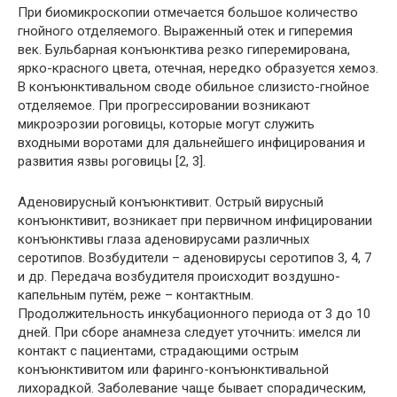
При биомикроскопии отмечается большое количество
гнойного отделяемого. Выраженный отек и гиперемия
век. Бульбарная конъюнктива резко гиперемирована,
ярко-красного цвета, отечная, нередко образуется хемоз.
В конъюнктивальном своде обильное слизисто-гнойное
отделяемое. При прогрессировании возникают
микроэрозии роговицы, которые могут служить
входными воротами для дальнейшего инфицирования и
развития язвы роговицы [2, 3].
Аденовирусный конъюнктивит.
Острый вирусный
конъюнктивит, возникает при первичном инфицировании
конъюнктивы глаза аденовирусами различных
серотипов. Возбудители – аденовирусы серотипов 3, 4, 7
и др. Передача возбудителя происходит воздушно-
капельным путём, реже – контактным.
Продолжительность инкубационного периода от 3 до 10
дней. При сборе анамнеза следует уточнить: имелся ли
контакт с пациентами, страдающими острым
конъюнктивитом или фаринго-конъюнктивальной
лихорадкой. Заболевание чаще бывает спорадическим,