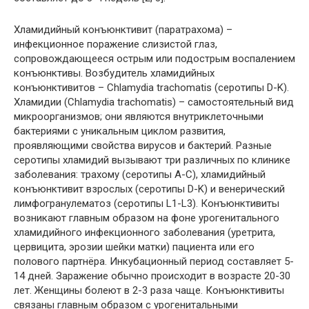
Хламидийный конъюнктивит (паратрахома
) –
инфекционное поражение слизистой глаз,
сопровождающееся острым или подострым воспалением
конъюнктивы. Возбудитель хламидийных
конъюнктивитов – Chlamydia trachomatis (серотипы D-K).
Хламидии (Chlamydia trachomatis) – самостоятельный вид
микроорганизмов; они являются внутриклеточными
бактериями с уникальным циклом развития,
проявляющими свойства вирусов и бактерий. Разные
серотипы хламидий вызывают три различных по клинике
заболевания: трахому (серотипы А-С), хламидийный
конъюнктивит взрослых (серотипы D-K) и венерический
лимфогранулематоз (серотипы L1-L3). Конъюнктивиты
возникают главным образом на фоне урогенитального
хламидийного инфекционного заболевания (уретрита,
цервицита, эрозии шейки матки) пациента или его
полового партнёра. Инкубационный период составляет 5-
14 дней. Заражение обычно происходит в возрасте 20-30
лет. Женщины болеют в 2-3 раза чаще. Конъюнктивиты
связаны главным образом с урогенитальными