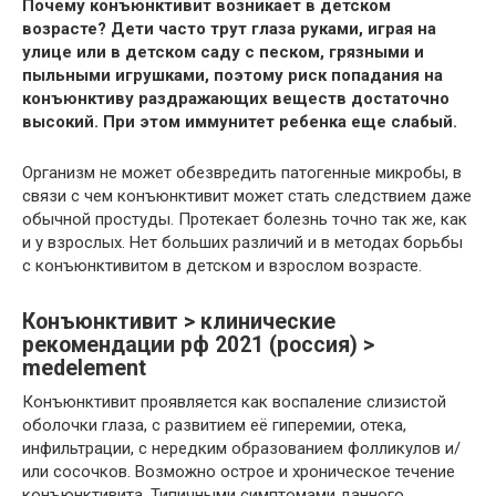
Почему конъюнктивит возникает в детском
возрасте? Дети часто трут глаза руками, играя на
улице или в детском саду с песком, грязными и
пыльными игрушками, поэтому риск попадания на
конъюнктиву раздражающих веществ достаточно
высокий. При этом иммунитет ребенка еще слабый.
Организм не может обезвредить патогенные микробы, в
связи с чем конъюнктивит может стать следствием даже
обычной простуды. Протекает болезнь точно так же, как
и у взрослых. Нет больших различий и в методах борьбы
с конъюнктивитом в детском и взрослом возрасте.
Конъюнктивит > клинические
рекомендации рф 2021 (россия) >
medelement
Конъюнктивит проявляется как воспаление слизистой
оболочки глаза, с развитием её гиперемии, отека,
инфильтрации, с нередким образованием фолликулов и/
или сосочков. Возможно острое и хроническое течение
конъюнктивита. Типичными симптомами данного