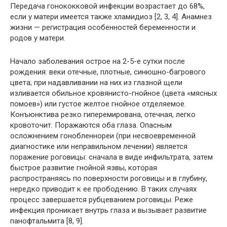
Передача гонококковой инфекции возрастает до 68%,
если у матери имеется также хламидиоз [2, 3, 4]. Анамнез
жизни — регистрация особенностей беременности и
родов у матери.
Начало заболевания острое на 2-5-е сутки после
рождения: веки отечные, плотные, синюшно-багрового
цвета; при надавливании на них из глазной щели
изливается обильное кровянисто-гнойное (цвета «мясных
помоев») или густое желтое гнойное отделяемое.
Конъюнктива резко гиперемирована, отечная, легко
кровоточит. Поражаются оба глаза. Опасным
осложнением гонобленнореи (при несвоевременной
диагностике или неправильном лечении) является
поражение роговицы: сначала в виде инфильтрата, затем
быстрое развитие гнойной язвы, которая
распространяясь по поверхности роговицы и в глубину,
нередко приводит к ее прободению. В таких случаях
процесс завершается рубцеванием роговицы. Реже
инфекция проникает внутрь глаза и вызывает развитие
панофтальмита [8, 9].