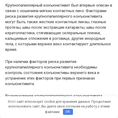
Крупнопапиллярный конъюнктивит был впервые описан в
связи с ношением мягких контактных линз. Факторами
риска развития крупнопапиллярного конъюнктивита
могут быть также жесткие контактные линзы, глазные
протезы, швы после экстракции катаракты, швы после
кератопластики, стягивающие склеральные пленки,
кальциевые отложения в роговице, другие инородные
тела, с которыми верхнее веко контактируют длительное
время.
При наличии факторов риска развития
крупнопапиллярного конъюнктивита необходимы
контроль состояния конъюнктивы верхнего века и
устранение этих факторов при первых признаках
конъюнктивита.
Возникновение крупнопапиллярного конъюнктивита
связывают с длительным раздражением конъюнктивы
Этот сайт использует cookie для хранения данных. Продолжая
использовать сайт, Вы даете свое согласие на работу с этими
верхнего века при наличии факторов риска развития
файлами.
OK
крупно-папиллярного конъюнктивита.