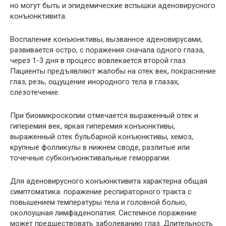
но могут быть и эпидемические вспышки аденовирусного
конъюнктивита.
Воспаление конъюнктивы, вызванное аденовирусами,
развивается остро, с поражения сначала одного глаза,
через 1-3 дня в процесс вовлекается второй глаз.
Пациенты предъявляют жалобы на отек век, покраснение
глаз, резь, ощущение инородного тела в глазах,
слезотечение.
При биомикроскопии отмечается выраженный отек и
гиперемия век, яркая гиперемия конъюнктивы,
выраженный отек бульбарной конъюнктивы, хемоз,
крупные фолликулы в нижнем своде, разлитые или
точечные субконъюнктивальные геморрагии.
Для аденовирусного конъюнктивита характерна общая
симптоматика: поражение респираторного тракта с
повышением температуры тела и головной болью,
околоушная лимфаденопатия. Системное поражение
может предшествовать заболеванию глаз. Длительность