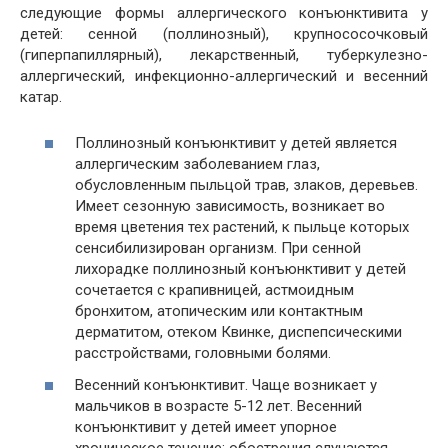
следующие формы аллергического конъюнктивита у
детей: сенной (поллинозный), крупнососочковый
(гиперпапиллярный), лекарственный, туберкулезно-
аллергический, инфекционно-аллергический и весенний
катар.
Поллинозный конъюнктивит
у детей является
аллергическим заболеванием глаз,
обусловленным пыльцой трав, злаков, деревьев.
Имеет сезонную зависимость, возникает во
время цветения тех растений, к пыльце которых
сенсибилизирован организм. При сенной
лихорадке
поллинозный конъюнктивит
у детей
сочетается с
крапивницей
,
астмоидным
бронхитом
, атопическим или
контактным
дерматитом
,
отеком Квинке
, диспепсическими
расстройствами, головными болями.
Весенний конъюнктивит
. Чаще возникает у
мальчиков в возрасте 5-12 лет.
Весенний
конъюнктивит
у детей имеет упорное
хроническое течение; обострения случаются