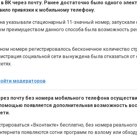
 в ВК через почту. Ранее достаточно было одного элект
вило привязки к мобильному телефону.
а указывали стационарный 11-значный номер, запускали ф
м преимуществом данного способа была возможность реги
арном номере регистрировалось бесконечное количество ст
истрация социальной сети вынуждена была отказаться от 
етях.
обойти модераторов
через почту без номера мобильного телефона осуществи
о помощью появляется дополнительная возможность вос
ети.
егистрироваться «Вконтакте» бесплатно, без номера реальн
Интернета появляются сотни программ по взлому или обход