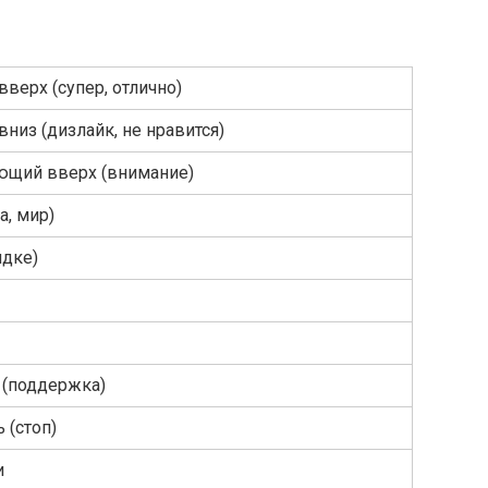
верх (супер, отлично)
низ (дизлайк, не нравится)
ющий вверх (внимание)
а, мир)
ядке)
 (поддержка)
 (стоп)
и