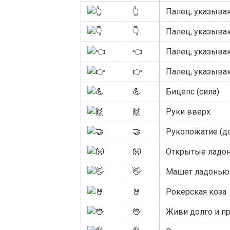
👆
Палец, указыва
👇
Палец, указыва
👈
Палец, указыв
👉
Палец, указыва
💪
Бицепс (сила)
🙌
Руки вверх
🤝
Рукопожатие (д
👐
Открытые ладон
👋
Машет ладонью 
🤘
Рокерская коза
🖖
Живи долго и п