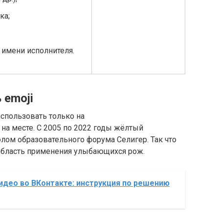
ка;
и имени исполнителя.
 emoji
спользовать только на
т на месте. С 2005 по 2022 годы жёлтый
ом образовательного форума Селигер. Так что
область применения улыбающихся рож.
идео во ВКонтакте: инструкция по решению