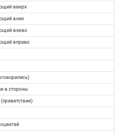
ющий вверх
ющий вниз
ающий влево
ющий вправо
оговорились)
и в стороны
(приветствие)
роцветай