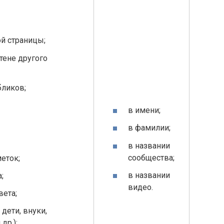
ой страницы;
стене другого
бликов;
в имени;
в фамилии;
в названии
сообщества;
еток;
в названии
;
видео.
вета;
дети, внуки,
др.);