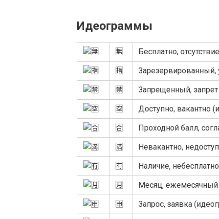
Идеограммы
🈚
Бесплатно, отсутстви
🈯
Зарезервированный, 
🈲
Запрещенный, запрет
🈳
Доступно, вакантно 
🈴
Проходной балл, согл
🈵
Невакантно, недосту
🈶
Наличие, небесплатно
🈷
Месяц, ежемесячный 
🈸
Запрос, заявка (идео