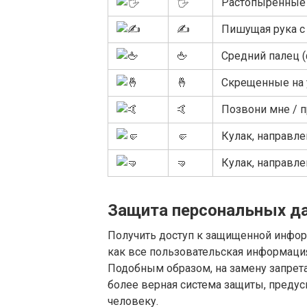
🖐
Растопыренные
✍
Пишущая рука с
🖕
Средний палец 
🤞
Скрещенные на 
🤙
Позвони мне / п
🤛
Кулак, направл
🤜
Кулак, направл
Защита персональных д
Получить доступ к защищенной инфор
как все пользовательская информаци
Подобным образом, на замену запрет
более верная система защиты, преду
человеку.