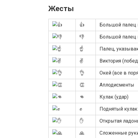
Жесты
👍
Большой палец в
👎
Большой палец в
☝
Палец, указыва
✌
Виктория (побед
👌
Окей (все в пор
👏
Аплодисменты
👊
Кулак (удар)
✊
Поднятый кулак
✋
Открытая ладонь
🙏
Сложенные рук