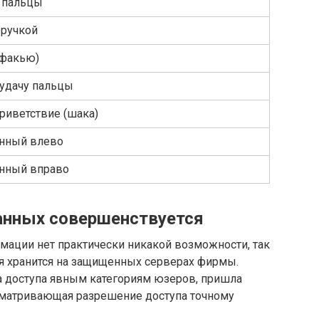
 пальцы
 ручкой
(факью)
удачу пальцы
риветствие (шака)
енный влево
енный вправо
анных совершенствуется
мации нет практически никакой возможности, так
я хранится на защищенных серверах фирмы.
а доступа явным категориям юзеров, пришла
сматривающая разрешение доступа точному