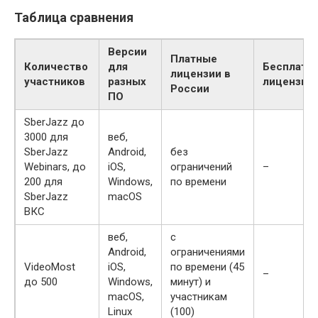
Таблица сравнения
Версии
Платные
Количество
для
Бесплатн
лицензии в
участников
разных
лицензии
России
ПО
SberJazz до
3000 для
веб,
SberJazz
Android,
без
Webinars, до
iOS,
ограничений
–
200 для
Windows,
по времени
SberJazz
macOS
ВКС
веб,
с
Android,
ограничениями
VideoMost
iOS,
по времени (45
–
до 500
Windows,
минут) и
macOS,
участникам
Linux
(100)