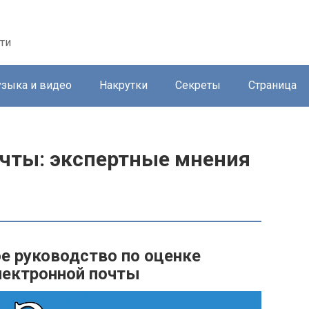
ти
зыка и видео
Накрутки
Секреты
Страница
очты: экспертные мнения
е руководство по оценке
лектронной почты