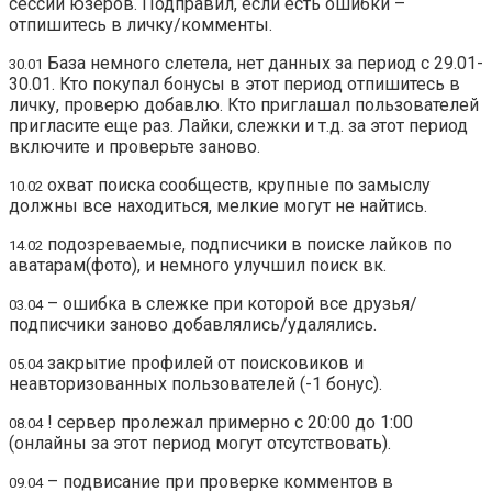
сессии юзеров. Подправил, если есть ошибки –
отпишитесь в личку/комменты.
База немного слетела, нет данных за период с 29.01-
30.01
30.01. Кто покупал бонусы в этот период отпишитесь в
личку, проверю добавлю. Кто приглашал пользователей
пригласите еще раз. Лайки, слежки и т.д. за этот период
включите и проверьте заново.
охват поиска сообществ, крупные по замыслу
10.02
должны все находиться, мелкие могут не найтись.
подозреваемые, подписчики в поиске лайков по
14.02
аватарам(фото), и немного улучшил поиск вк.
– ошибка в слежке при которой все друзья/
03.04
подписчики заново добавлялись/удалялись.
закрытие профилей от поисковиков и
05.04
неавторизованных пользователей (-1 бонус).
! сервер пролежал примерно с 20:00 до 1:00
08.04
(онлайны за этот период могут отсутствовать).
– подвисание при проверке комментов в
09.04