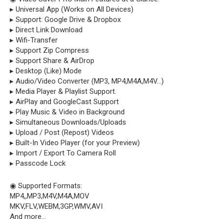
▸ Universal App (Works on All Devices)
▸ Support: Google Drive & Dropbox
▸ Direct Link Download
▸ Wifi-Transfer
▸ Support Zip Compress
▸ Support Share & AirDrop
▸ Desktop (Like) Mode
▸ Audio/Video Converter (MP3, MP4,M4A,M4V…)
▸ Media Player & Playlist Support.
▸ AirPlay and GoogleCast Support
▸ Play Music & Video in Background
▸ Simultaneous Downloads/Uploads
▸ Upload / Post (Repost) Videos
▸ Built-In Video Player (for your Preview)
▸ Import / Export To Camera Roll
▸ Passcode Lock
◉ Supported Formats:
MP4,,MP3,M4V,M4A,MOV
MKV,FLV,WEBM,3GP,WMV,AVI
And more…