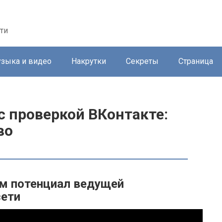
ти
зыка и видео
Накрутки
Секреты
Страница
с проверкой ВКонтакте:
во
м потенциал ведущей
сети