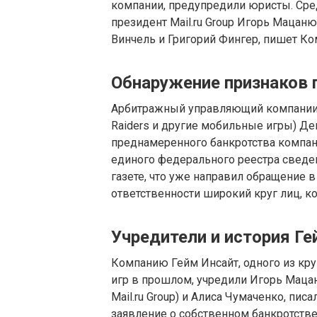
компании, предупредили юристы. Сре
президент Mail.ru Group Игорь Мацан
Винчель и Григорий Фингер, пишет Ко
Обнаружение признаков 
Арбитражный управляющий компании Ге
Raiders и другие мобильные игры) Де
преднамеренного банкротства компан
единого федерального реестра сведен
газете, что уже направил обращение 
ответственности широкий круг лиц, 
Учредители и история Ге
Компанию Гейм Инсайт, одного из кр
игр в прошлом, учредили Игорь Маца
Mail.ru Group) и Алиса Чумаченко, писа
заявление о собственном банкротстве 