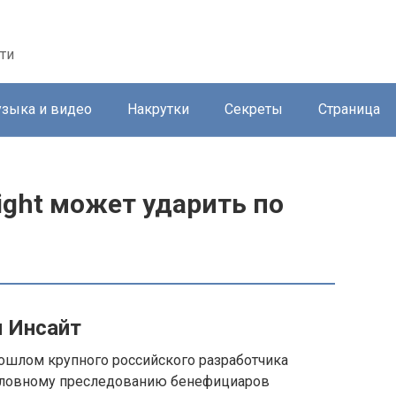
ти
зыка и видео
Накрутки
Секреты
Страница
ight может ударить по
м Инсайт
рошлом крупного российского разработчика
головному преследованию бенефициаров