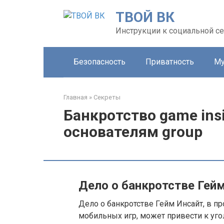
Перейти
ТВОЙ ВК
к
контенту
Инструкции к социальной се
Безопасность
Приватность
Му
Главная
»
Секреты
Банкротство game ins
основателям group
Дело о банкротстве Гей
Дело о банкротстве Гейм Инсайт, в п
мобильных игр, может привести к у