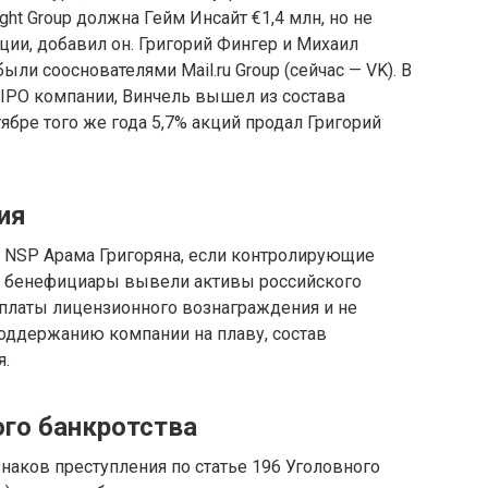
ht Group должна Гейм Инсайт €1,4 млн, но не
ции, добавил он. Григорий Фингер и Михаил
и сооснователями Mail.ru Group (сейчас — VK). В
е IPO компании, Винчель вышел из состава
тябре того же года 5,7% акций продал Григорий
ия
а NSP Арама Григоряна, если контролирующие
ие бенефициары вывели активы российского
оплаты лицензионного вознаграждения и не
оддержанию компании на плаву, состав
я.
го банкротства
наков преступления по статье 196 Уголовного