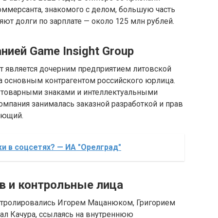
оммерсанта, знакомого с делом, большую часть
ют долги по зарплате — около 125 млн рублей.
нией Game Insight Group
йт является дочерним предприятием литовской
ыла основным контрагентом российского юрлица.
а товарными знаками и интеллектуальными
компания занималась заказной разработкой и прав
яющий.
и в соцсетях? — ИА "Орелград"
в и контрольные лица
онтролировались Игорем Мацанюком, Григорием
ал Качура, ссылаясь на внутреннюю