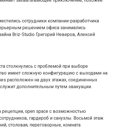
оминает захватывающее приключение, похожее
местились сотрудники компании-разработчика
нтерьерным решением офиса занимались
айна Briz-Studio Григорий Неверов, Алексей
кта столкнулись с проблемой при выборе
ство имеет сложную конфигурацию с выходами на
mes расположен на двух этажах, соединенных
 служит дополнительным путем эвакуации.
а рецепции, open space с возможностью
сотрудников, гардероб и санузлы. Восьмой этаж
ий, столовая, переговорные, комната