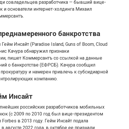
ди совладельцев разработчика — бывший вице-
юк и основатели интернет-холдинга Михаил
ммерсантъ.
преднамеренного банкротства
йм Инсайт (Paradise Island, Guns of Boom, Cloud
нис Качура обнаружил признаки
ии, пишет Коммерсантъ со ссылкой на данные
ий о банкротстве (ЕФРСБ). Качура сообщил
в прокуратуру и намерен привлечь к субсидиарной
контролирующих компанию.
йм Инсайт
упнейших российских разработчиков мобильных
нюк (с 2009 по 2010 год был вице-президентом
л Forbes в 2013 году. Гейм Инсайт подала
в августе 2022 года, в октябре ее признали