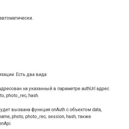
 автоматически.
зации. Есть два вида:
дресован на указанный в параметре authUrl адрес
to, photo_rec, hash.
удет вызвана функция onAuth c объектом data,
ame, photo, photo_rec, session, hash, также
nApi.