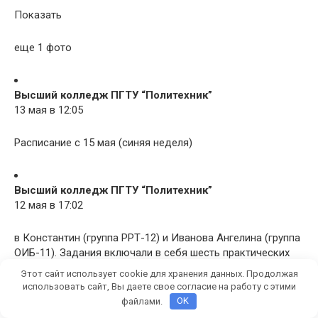
Показать
еще 1 фото
Высший колледж ПГТУ “Политехник”
13 мая в 12:05
Расписание с 15 мая (синяя неделя)
Высший колледж ПГТУ “Политехник”
12 мая в 17:02
в Константин (группа РРТ-12) и Иванова Ангелина (группа
ОИБ-11). Задания включали в себя шесть практических
задач по темам: «Тригонометрическое тождество»;
Этот сайт использует cookie для хранения данных. Продолжая
«Исследование функции с помощью производной»;
использовать сайт, Вы даете свое согласие на работу с этими
«Основные свойства функции»; «Вычисление площади
файлами.
OK
фигуры с помощью определенного интеграла»; «Система