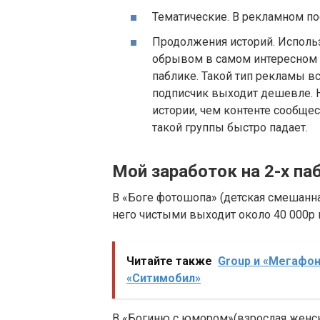
Тематические. В рекламном по
Продолжения историй. Исполь
обрывом в самом интересном м
паблике. Такой тип рекламы в
подписчик выходит дешевле. 
истории, чем контенте сообще
такой группы быстро падает.
Мой заработок на 2-х п
В «Боге фотошопа» (детская смешанная
него чистыми выходит около 40 000р 
Читайте также
Group и «Мегафон
«Ситимобил»
В «Богиню с юмором»(взрослая женска