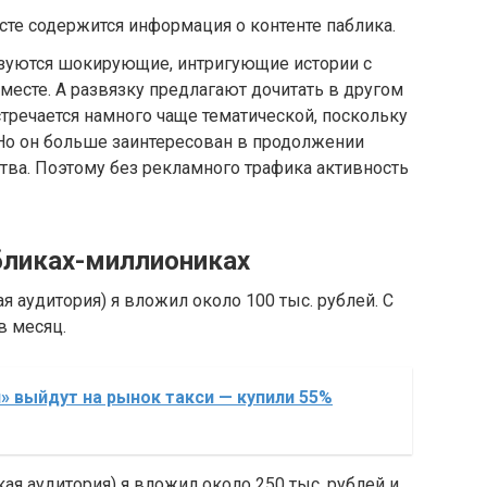
сте содержится информация о контенте паблика.
зуются шокирующие, интригующие истории с
есте. А развязку предлагают дочитать в другом
стречается намного чаще тематической, поскольку
Но он больше заинтересован в продолжении
ства. Поэтому без рекламного трафика активность
абликах-миллиониках
 аудитория) я вложил около 100 тыс. рублей. С
в месяц.
» выйдут на рынок такси — купили 55%
я аудитория) я вложил около 250 тыс. рублей и