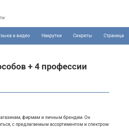
ти
зыка и видео
Накрутки
Секреты
Страница
собов + 4 профессии
агазинам, фирмам и личным брендам. Он
аться, с предлагаемым ассортиментом и спектром