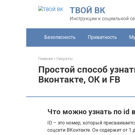
Перейти
ТВОЙ ВК
к
контенту
Инструкции к социальной се
Безопасность
Приватность
Му
Главная
»
Секреты
Простой способ узнат
Вконтакте, ОК и FB
Что можно узнать по id 
ID – это номер, который присваиваетс
соцсети ВКонтакте. Он содержит от 1 