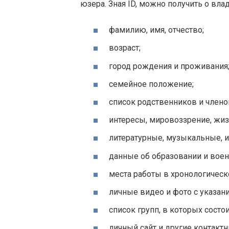
юзера. Зная ID, можно получить о в
фамилию, имя, отчество;
возраст;
город рождения и проживания
семейное положение;
список родственников и члено
интересы, мировоззрение, жи
литературные, музыкальные, и
данные об образовании и воен
места работы в хронологическ
личные видео и фото с указани
список групп, в которых состо
личный сайт и другие контакт