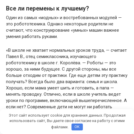
Все ли перемены к лучшему?
Один из самых «модных» и востребованных модулей —
это робототехника. Однако некоторые родители не
считают, что конструирование «умных» машин важнее
умения работать руками.
«В школе не хватает нормальных уроков труда, — считает
Павел В., отец семиклассника, изучающего
робототехнику в школе г. Королёва. — Роботы — это
хорошо, за ними будущее. С другой стороны, мы все
больше отходим от практики. Где еще детям эту практику
получать? Всегда было два варианта: семья и школа.
Хорошо, если мама умеет шить и готовить, а папа —
менять проводку. Отлично, если в школе учитель ведет
уроки по программе, включающей вышеперечисленное. А
если нет? Современные дети не могут ни работать
отверткой, ни вбить гвоздя, они их и в глаза не видели. А
Этот сайт использует cookie для хранения данных. Продолжая
работе с компьютером они и сами научатся».
использовать сайт, Вы даете свое согласие на работу с этими
файлами.
OK
Однако, по мнению учителя технологии высшей категории