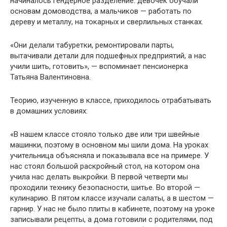
начиналось гендерное разделение: девочек обучали
основам домоводства, а мальчиков — работать по
дереву и металлу, на токарных и сверлильных станках.
«Они делали табуретки, ремонтировали парты,
вытачивали детали для подшефных предприятий, а нас
учили шить, готовить», — вспоминает пенсионерка
Татьяна Валентиновна.
Теорию, изученную в классе, приходилось отрабатывать
в домашних условиях:
«В нашем классе стояло только две или три швейные
машинки, поэтому в основном мы шили дома. На уроках
учительница объясняла и показывала все на примере. У
нас стоял большой раскройный стол, на котором она
учила нас делать выкройки. В первой четверти мы
проходили технику безопасности, шитье. Во второй —
кулинарию. В пятом классе изучали салаты, а в шестом —
гарнир. У нас не было плиты в кабинете, поэтому на уроке
записывали рецепты, а дома готовили с родителями, под