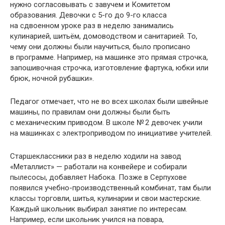
нужно согласовывать с завучем и Комитетом
образования. Девочки с 5-го до 9-го класса
на сдвоенном уроке раз в неделю занимались
кулинарией, шитьём, домоводством и санитарией. То,
чему они должны были научиться, было прописано
в программе. Например, на машинке это прямая строчка,
запошивочная строчка, изготовление фартука, юбки или
брюк, ночной рубашки».
Педагог отмечает, что не во всех школах были швейные
машины, по правилам они должны были быть
с механическим приводом. В школе № 2 девочек учили
на машинках с электроприводом по инициативе учителей.
Старшеклассники раз в неделю ходили на завод
«Металлист» — работали на конвейере и собирали
пылесосы, добавляет Набока. Позже в Серпухове
появился учебно-производственный комбинат, там были
классы торговли, шитья, кулинарии и свои мастерские.
Каждый школьник выбирал занятие по интересам.
Например, если школьник учился на повара,