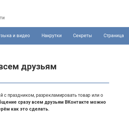
ти
зыка и видео
Накрутки
Секреты
Страница
всем друзьям
й с праздником, разрекламировать товар или о
бщение сразу всем друзьям ВКонтакте можно
рём как это сделать.