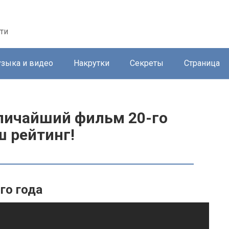
ти
зыка и видео
Накрутки
Секреты
Страница
еличайший фильм 20-го
ш рейтинг!
го года