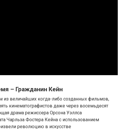
мя – Гражданин Кейн
м из величайших когда-либо созданных фильмов,
ять кинематографистов даже через восемьдесят
ающая драма режиссера Орсона Уэллса
ата Чарльза Фостера Кейна с использованием
оизвели революцию в искусстве