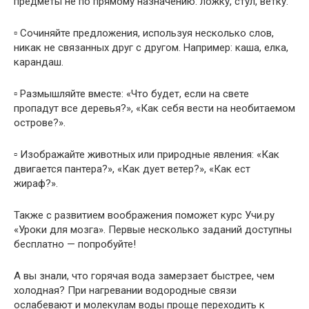
предметы не по прямому назначению: ложку, стул, ветку.
▫️ Сочиняйте предложения, используя несколько слов,
никак не связанных друг с другом. Например: каша, елка,
карандаш.
▫️ Размышляйте вместе: «Что будет, если на свете
пропадут все деревья?», «Как себя вести на необитаемом
острове?».
▫️ Изображайте животных или природные явления: «Как
двигается пантера?», «Как дует ветер?», «Как ест
жираф?».
Также с развитием воображения поможет курс Учи.ру
«Уроки для мозга». Первые несколько заданий доступны
бесплатно — попробуйте!
А вы знали, что горячая вода замерзает быстрее, чем
холодная? При нагревании водородные связи
ослабевают и молекулам воды проще переходить к