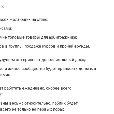
го:
всех желающих на стене;
исами;
рочие топовые товары для арбитражника;
в в группы, продажа курсов и прочей ерунды.
 будущем это принесет дополнительный доход.
е и живое сообщество будет приносить деньги, а
самих.
ет работать ежедневно, скорее всего
”.
изны весьма относительно, паблик будет
всего не только на первых порах.