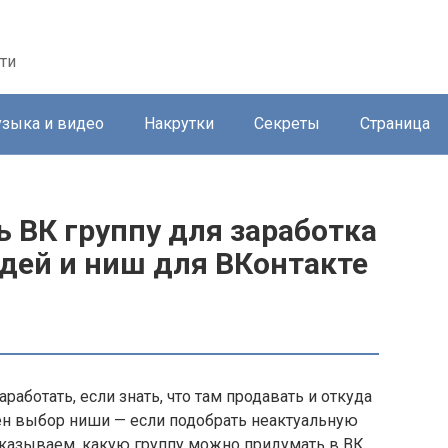
ти
зыка и видео
Накрутки
Секреты
Страница
ь ВК группу для заработка
 идей и ниш для ВКонтакте
работать, если знать, что там продавать и откуда
ен выбор ниши — если подобрать неактуальную
ссказываем, какую группу можно придумать в ВК,