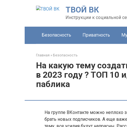
Перейти
ТВОЙ ВК
к
контенту
Инструкции к социальной се
Безопасность
Приватность
Му
Главная
»
Безопасность
На какую тему создат
в 2023 году ? ТОП 10
паблика
На группе ВКонтакте можно неплохо за
брать новых подписчиков. А еще важ
тему, все усилия будут напрасны. Ра