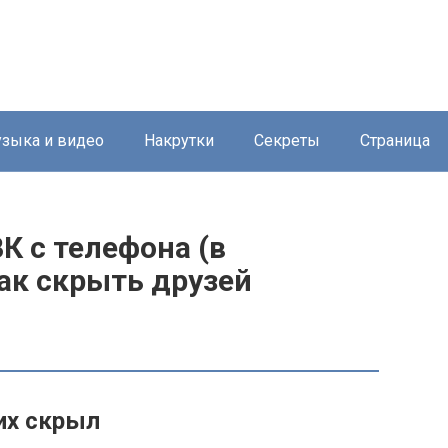
зыка и видео
Накрутки
Секреты
Страница
К с телефона (в
ак скрыть друзей
 их скрыл