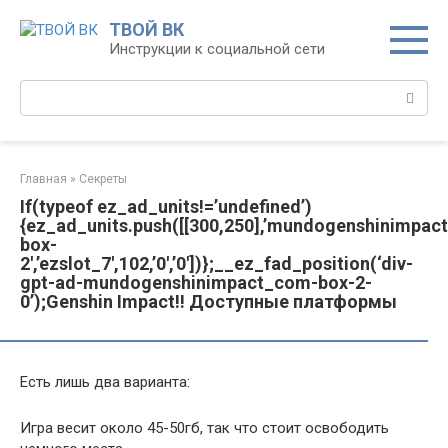
Перейти
ТВОЙ ВК
к
Инструкции к социальной сети
контенту
Поиск:
Главная
»
Секреты
If(typeof ez_ad_units!=’undefined’)
{ez_ad_units.push([[300,250],’mundogenshinimpac
box-
2′,’ezslot_7′,102,’0′,’0′])};__ez_fad_position(‘div-
gpt-ad-mundogenshinimpact_com-box-2-
0’);Genshin Impact!! Доступные платформы
Есть лишь два варианта:
Игра весит около 45-50гб, так что стоит освободить