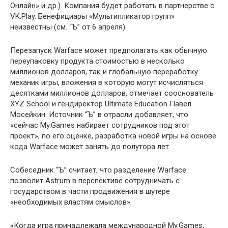
Онлайн» и др.). Компания будет работать в партнерстве с
VK.Play. Бенефициары «Мультипликатор групп»
неизвестны (см. “Ъ” от 6 апреля).
Перезапуск Warface может предполагать как обычную
переупаковку продукта стоимостью в несколько
миллионов долларов, так и глобальную переработку
механик игры, вложения в которую могут исчисляться
десятками миллионов долларов, отмечает сооснователь
XYZ School и гендиректор Ultimate Education Павел
Мосейкин. Источник “Ъ” в отрасли добавляет, что
«сейчас My.Games набирает сотрудников под этот
проект», по его оценке, разработка новой игры на основе
кода Warface может занять до полутора лет.
Собеседник “Ъ” считает, что разделение Warface
позволит Astrum в перспективе сотрудничать с
государством в части продвижения в шутере
«необходимых властям смыслов».
«Когда игра принадлежала международной My.Games,