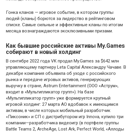
Гонка кланов — игровое событие, в котором группы
людей (кланы) борются за лидерство в рейтинговом
списке. Самые сильные и эффективные кланы по итогам
месяца вознаграждаются эксклюзивными призами.
Как бывшие российские активы My.Games
собирают в новый холдинг
В сентябре 2022 года VK продал My.Games за $642 млн
управляющему партнеру Leta Capital Александру Чачаве. В
декабре компания объявила об уходе с российского
рынка и передаче игровых активов, генерирующих
выручку в стране, Astrum Entertainment (ООО «Аструм»,
входит в «Мультипликатор групп»). На базе
«Мультипликатор групп» уже формируется крупный
игровой холдинг: 27 марта АО вдобавок к имеющимся
активам, в числе которых мобильный разработчик
«Пиксоник» и СП с дистрибутором игр Innova, купило три
компании—разработчика видеоигр (в портфеле группы
Battle Teams 2, ArcheAge, Lost Ark, Perfect World, «Аллоды